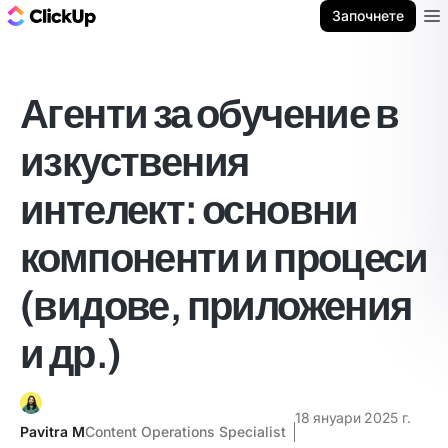
ClickUp блог
Започнете
Ope
Агенти за обучение в
изкуствения
интелект: основни
компоненти и процеси
(видове, приложения
и др.)
18 януари 2025 г.
Pavitra M
Content Operations Specialist