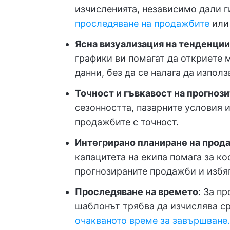
изчисленията, независимо дали 
проследяване на продажбите
или 
Ясна визуализация на тенденци
графики ви помагат да откриете 
данни, без да се налага да изпо
Точност и гъвкавост на прогноз
сезонността, пазарните условия и
продажбите с точност.
Интегрирано планиране на прод
капацитета на екипа помага за к
прогнозираните продажби и избяг
Проследяване на времето
: За п
шаблонът трябва да изчислява ср
очакваното време за завършване.