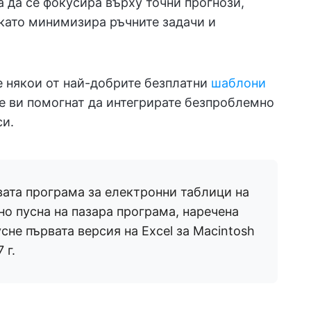
 да се фокусира върху точни прогнози,
 като минимизира ръчните задачи и
е някои от най-добрите безплатни
шаблони
ще ви помогнат да интегрирате безпроблемно
си.
рвата програма за електронни таблици на
но пусна на пазара програма, наречена
пусне първата версия на Excel за Macintosh
 г.