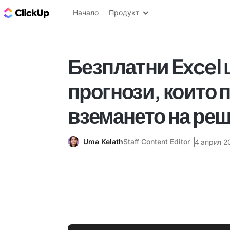
ClickUp блог
Начало
Продукт
Безплатни Excel 
прогнози, които 
вземането на ре
Uma Kelath
Staff Content Editor
4 април 20