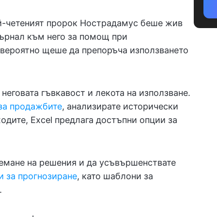
ай-четеният пророк Нострадамус беше жив
ърнал към него за помощ при
 вероятно щеше да препоръча използването
 неговата гъвкавост и лекота на използване.
 за продажбите
, анализирате исторически
одите, Excel предлага достъпни опции за
емане на решения и да усъвършенствате
и за прогнозиране
, като шаблони за
.