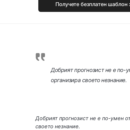
Получете безплатен шаблон 
Добрият прогнозист не е по-у
организира своето незнание.
Добрият прогнозист не е по-умен о
своето незнание.