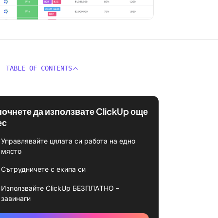
TABLE OF CONTENTS
почнете да използвате ClickUp още
ес
Управлявайте цялата си работа на едно
място
Сътрудничете с екипа си
Използвайте ClickUp БЕЗПЛАТНО –
завинаги