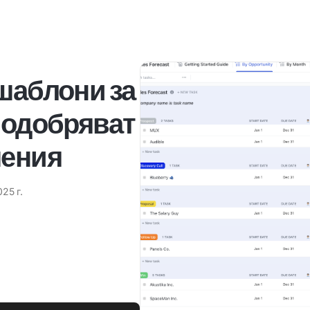
шаблони за
подобряват
шения
25 г.