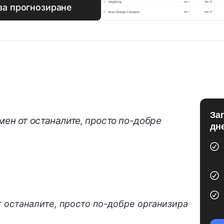
за прогнозиране
За
мен от останалите, просто по-добре
дн
т останалите, просто по-добре организира