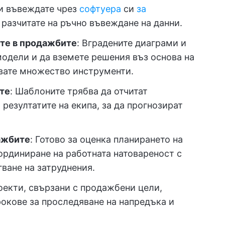
ги въвеждате чрез
софтуера
си
за
разчитате на ръчно въвеждане на данни.
ите в продажбите
: Вградените диаграми и
модели и да вземете решения въз основа на
лзвате множество инструменти.
ите
: Шаблоните трябва да отчитат
 резултатите на екипа, за да прогнозират
ажбите
: Готово за оценка планирането на
оординиране на работната натовареност с
ване на затруднения.
роекти, свързани с продажбени цели,
окове за проследяване на напредъка и