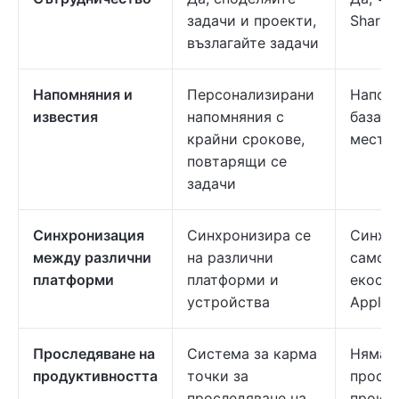
задачи и проекти,
Sharin
възлагайте задачи
Напомняния и
Персонализирани
Напом
известия
напомняния с
базата
крайни срокове,
место
повтарящи се
задачи
Синхронизация
Синхронизира се
Синхр
между различни
на различни
само в
платформи
платформи и
екосис
устройства
Apple 
Проследяване на
Система за карма
Няма ф
продуктивността
точки за
просле
проследяване на
произ