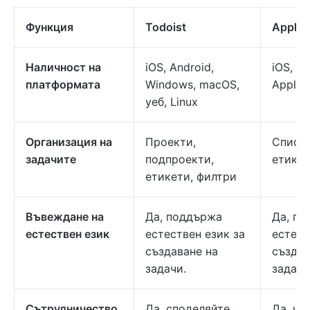
Функция
Todoist
Apple 
Наличност на
iOS, Android,
iOS, m
платформата
Windows, macOS,
Apple 
уеб, Linux
Организация на
Проекти,
Списъц
задачите
подпроекти,
етике
етикети, филтри
Въвеждане на
Да, поддържа
Да, п
естествен език
естествен език за
естест
създаване на
създав
задачи.
задачи
Сътрудничество
Да, споделяйте
Да, чр