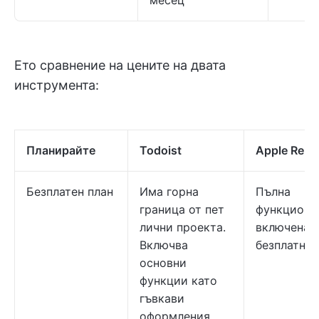
Ето сравнение на цените на двата
инструмента:
Планирайте
Todoist
Apple Remi
Безплатен план
Има горна
Пълна
граница от пет
функциона
лични проекта.
включена
Включва
безплатно
основни
функции като
гъвкави
оформления,