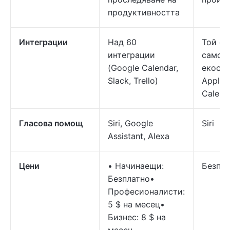
продуктивността
Интеграции
Над 60
Той се
интеграции
само в
(Google Calendar,
екосис
Slack, Trello)
Apple (
Calenda
Гласова помощ
Siri, Google
Siri
Assistant, Alexa
Цени
• Начинаещи:
Безпла
Безплатно•
Професионалисти:
5 $ на месец•
Бизнес: 8 $ на
месец