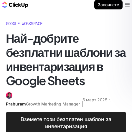
ClickUp блог
Започнете
Ope
GOOGLE WORKSPACE
Най-добрите
безплатни шаблони за
инвентаризация в
Google Sheets
6 март 2025 г.
Praburam
Growth Marketing Manager
Вземете този безплатен шаблон за
инвентаризация