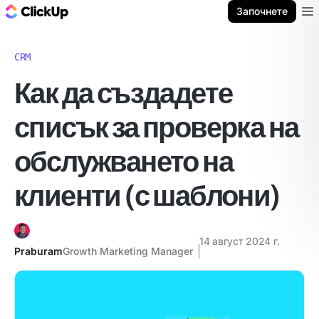
ClickUp блог
Започнете
Ope
CRM
Как да създадете
списък за проверка на
обслужването на
клиенти (с шаблони)
14 август 2024 г.
Praburam
Growth Marketing Manager