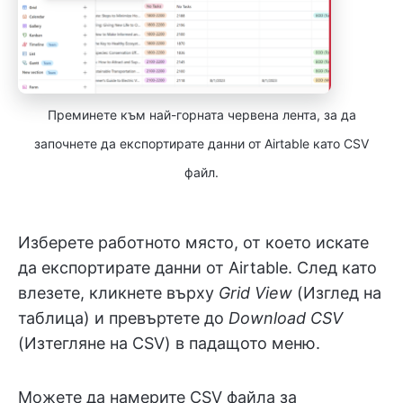
Преминете към най-горната червена лента, за да
започнете да експортирате данни от Airtable като CSV
файл.
Изберете работното място, от което искате
да експортирате данни от Airtable. След като
влезете, кликнете върху
Grid View
(Изглед на
таблица) и превъртете до
Download CSV
(Изтегляне на CSV) в падащото меню.
Можете да намерите CSV файла за