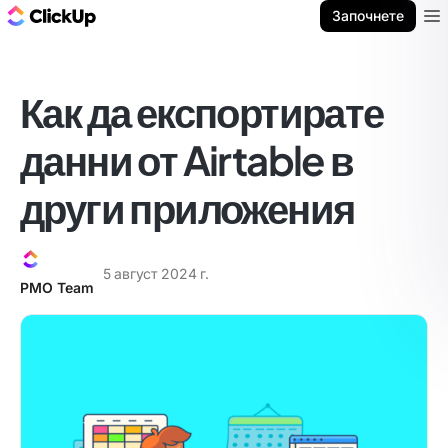
ClickUp блог
Започнете
Ope
Как да експортирате
данни от Airtable в
други приложения
5 август 2024 г.
PMO Team