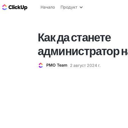
ClickUp блог
Начало
Продукт
Как да станете
администратор н
PMO Team
2 август 2024 г.