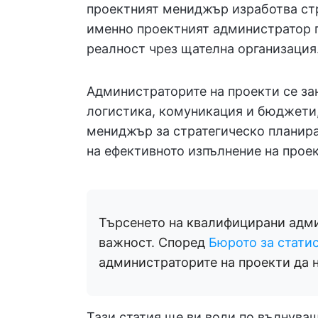
проектният мениджър изработва стр
именно проектният администратор г
реалност чрез щателна организация
Администраторите на проекти се за
логистика, комуникация и бюджети
мениджър за стратегическо планира
на ефективното изпълнение на проек
Търсенето на квалифицирани адми
важност. Според
Бюрото за статис
администраторите на проекти да н
Тази статия ще ви води по вълнува