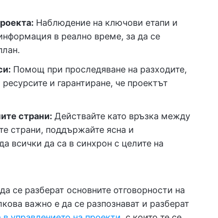
.
роекта:
Наблюдение на ключови етапи и
информация в реално време, за да се
план.
си:
Помощ при проследяване на разходите,
 ресурсите и гарантиране, че проектът
ите страни:
Действайте като връзка между
те страни, поддържайте ясна и
а всички да са в синхрон с целите на
да се разберат основните отговорности на
кова важно е да се разпознават и разберат
 в управлението на проекти
, с които те се