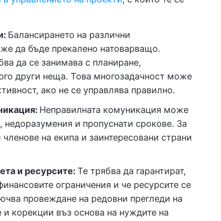
и:
Балансирането на различни
же да бъде прекалено натоварващо.
ва да се занимава с планиране,
ого други неща. Това многозадачност може
тивност, ако не се управлява правилно.
никация:
Неправилната комуникация може
а, недоразумения и пропуснати срокове. За
и членове на екипа и заинтересовани страни
ета и ресурсите:
Те трябва да гарантират,
 финансовите ограничения и че ресурсите се
ючва провеждане на редовни прегледи на
 и корекции въз основа на нуждите на