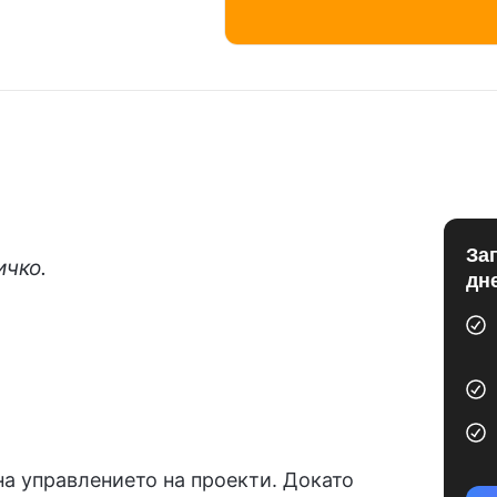
За
ичко.
дн
 на управлението на проекти. Докато