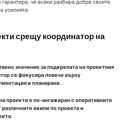
е гарантира, че всеки разбира добре своите
а усилията.
кти срещу координатор на
твено значение за подкрепата на проектния
тор се фокусира повече върху
ументация и планиране.
 на проекти е по-ангажиран с оперативните
 различните екипи по проекта и
екта.