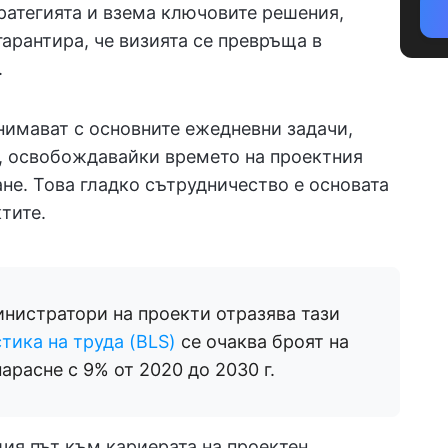
атегията и взема ключовите решения,
арантира, че визията се превръща в
.
нимават с основните ежедневни задачи,
, освобождавайки времето на проектния
не. Това гладко сътрудничество е основата
тите.
нистратори на проекти отразява тази
тика на труда (BLS)
се очаква броят на
арасне с 9% от 2020 до 2030 г.
щия път към кариерата на проектен