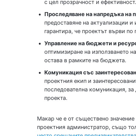
с цел прозрачност и ефективност
Проследяване на напредъка на п
предоставяне на актуализации и 
гарантира, че проектът върви по 
Управление на бюджети и ресур
оптимизиране на използването на
остава в рамките на бюджета.
Комуникация със заинтересован
проектния екип и заинтересовани
последователна комуникация, за д
проекта.
Макар че е от съществено значение 
проектния администратор, също тол
често срещаните предизвикателства