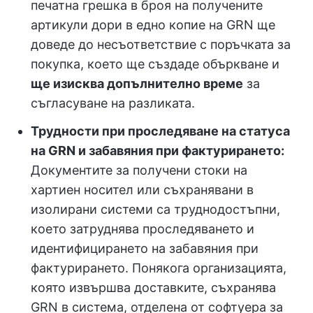
печатна грешка в броя на получените
артикули дори в едно копие на GRN ще
доведе до несъответствие с поръчката за
покупка, което ще създаде объркване и
ще изисква допълнително време
за
съгласуване на разликата.
Трудности при проследяване на статуса
на GRN и забавяния при фактурирането:
Документите за получени стоки на
хартиен носител или съхранявани в
изолирани системи са труднодостъпни,
което затруднява проследяването и
идентифицирането на забавяния при
фактурирането. Понякога организацията,
която извършва доставките, съхранява
GRN в система, отделена от софтуера за