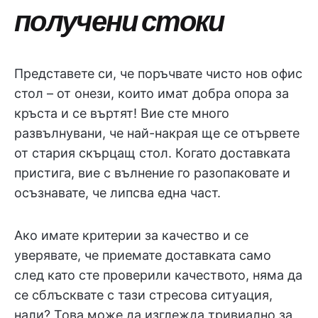
получени стоки
Представете си, че поръчвате чисто нов офис
стол – от онези, които имат добра опора за
кръста и се въртят! Вие сте много
развълнувани, че най-накрая ще се отървете
от стария скърцащ стол. Когато доставката
пристига, вие с вълнение го разопаковате и
осъзнавате, че липсва една част.
Ако имате критерии за качество и се
уверявате, че приемате доставката само
след като сте проверили качеството, няма да
се сблъсквате с тази стресова ситуация,
нали? Това може да изглежда тривиално за