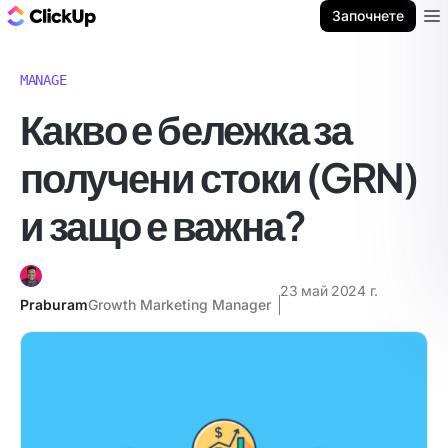
ClickUp блог
Започнете
Ope
MANAGE
Какво е бележка за
получени стоки (GRN)
и защо е важна?
23 май 2024 г.
Praburam
Growth Marketing Manager