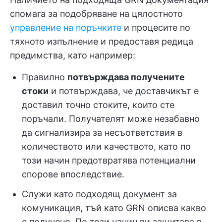
спомага за подобряване на цялостното
управление на поръчките
и процесите по
тяхното изпълнение и предоставя редица
предимства, като например:
Правилно
потвърждава получените
стоки
и потвърждава, че доставчикът е
доставил точно стоките, които сте
поръчали. Получателят може незабавно
да сигнализира за несъответствия в
количеството или качеството, като по
този начин предотвратява потенциални
спорове впоследствие.
Служи като подходящ документ за
комуникация, тъй като GRN описва какво
е получено. По този начин ви защитава в