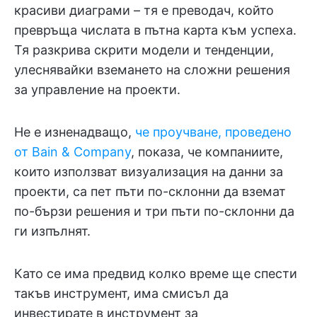
красиви диаграми – тя е преводач, който
превръща числата в пътна карта към успеха.
Тя разкрива скрити модели и тенденции,
улеснявайки вземането на сложни решения
за управление на проекти.
Не е изненадващо,
че проучване, проведено
от Bain & Company
, показа, че компаниите,
които използват визуализация на данни за
проекти, са пет пъти по-склонни да вземат
по-бързи решения и три пъти по-склонни да
ги изпълнят.
Като се има предвид колко време ще спести
такъв инструмент, има смисъл да
инвестирате в инструмент за