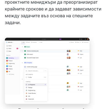
проектните мениджъри да преорганизират
крайните срокове и да задават зависимости
между задачите въз основа на спешните
задачи.