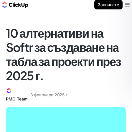
ClickUp блог
Започнете
Ope
10 алтернативи на
Softr за създаване на
табла за проекти през
2025 г.
3 февруари 2025 г.
PMO Team