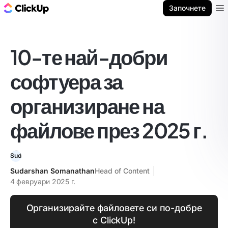
ClickUp блог
Започнете
Ope
10-те най-добри
софтуера за
организиране на
файлове през 2025 г.
Sudarshan Somanathan
Head of Content
4 февруари 2025 г.
Организирайте файловете си по-добре
с ClickUp!