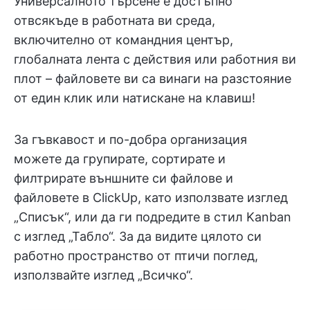
Универсалното търсене е достъпно
отвсякъде в работната ви среда,
включително от командния център,
глобалната лента с действия или работния ви
плот – файловете ви са винаги на разстояние
от един клик или натискане на клавиш!
За гъвкавост и по-добра организация
можете да групирате, сортирате и
филтрирате външните си файлове и
файловете в ClickUp, като използвате изглед
„Списък“, или да ги подредите в стил Kanban
с изглед „Табло“. За да видите цялото си
работно пространство от птичи поглед,
използвайте изглед „Всичко“.