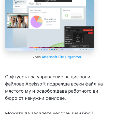
чрез
Abelssoft File Organizer
Софтуерът за управление на цифрови
файлове Abelssoft подрежда всеки файл на
мястото му и освобождава работното ви
бюро от ненужни файлове.
Можете да зададете неограничен брой