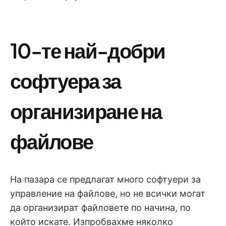
10-те най-добри
софтуера за
организиране на
файлове
На пазара се предлагат много софтуери за
управление на файлове, но не всички могат
да организират файловете по начина, по
който искате. Изпробвахме няколко