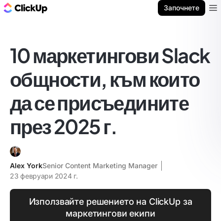
ClickUp блог
Започнете
Ope
10 маркетингови Slack
общности, към които
да се присъедините
през 2025 г.
Alex York
Senior Content Marketing Manager
23 февруари 2024 г.
Използвайте решението на ClickUp за
маркетингови екипи