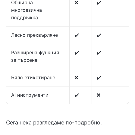
Обширна
❌
✔️
многоезична
поддръжка
Лесно прехвърляне
✔️
✔️
Разширена функция
✔️
✔️
за търсене
Бяло етикетиране
❌
✔️
AI инструменти
✔️
❌
Сега нека разгледаме по-подробно.