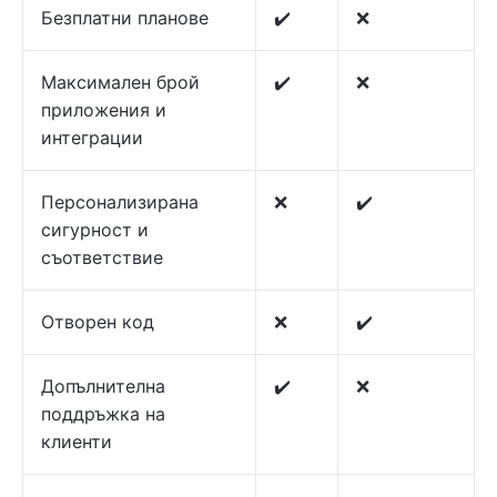
Безплатни планове
✔️
❌
Максимален брой
✔️
❌
приложения и
интеграции
Персонализирана
❌
✔️
сигурност и
съответствие
Отворен код
❌
✔️
Допълнителна
✔️
❌
поддръжка на
клиенти