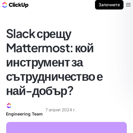
ClickUp блог
Започнете
Ope
Slack срещу
Mattermost: кой
инструмент за
сътрудничество е
най-добър?
7 април 2024 г.
Engineering Team