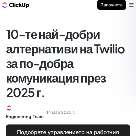
ClickUp блог
Започнете
Ope
10-те най-добри
алтернативи на Twilio
за по-добра
комуникация през
2025 г.
14 май 2025 г.
Engineering Team
Подобрете управлението на работния