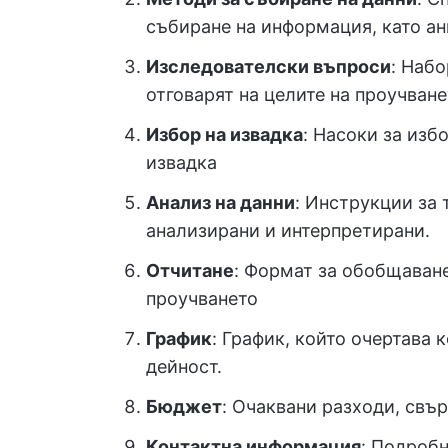
събиране на информация, като ан
Изследователски въпроси
: Наб
отговарят на целите на проучване
Избор на извадка
: Насоки за изб
извадка
Анализ на данни
: Инструкции за 
анализирани и интерпретирани.
Отчитане
: Формат за обобщаване
проучването
График
: График, който очертава 
дейност.
Бюджет
: Очаквани разходи, свъ
Контактна информация
: Подробн