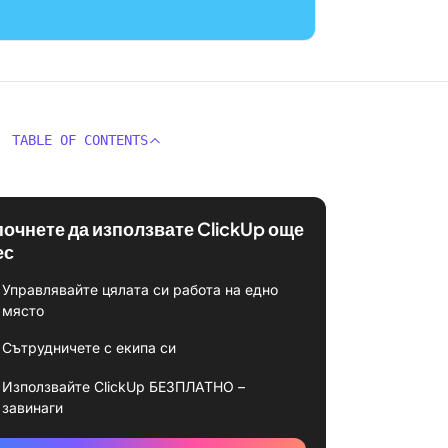
TABLE OF CONTENTS
почнете да използвате ClickUp още
ес
Управлявайте цялата си работа на едно
място
Сътрудничете с екипа си
Използвайте ClickUp БЕЗПЛАТНО –
завинаги