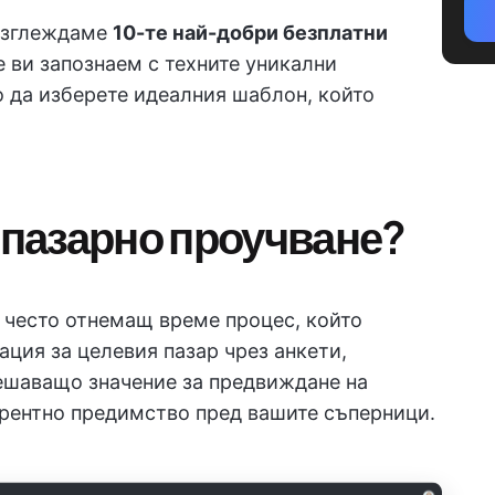
разглеждаме
10-те най-добри безплатни
е ви запознаем с техните уникални
о да изберете идеалния шаблон, който
а пазарно проучване?
 често отнемащ време процес, който
ция за целевия пазар чрез анкети,
решаващо значение за предвиждане на
рентно предимство пред вашите съперници.