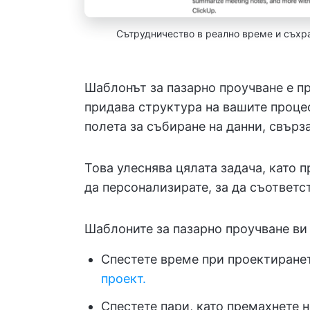
Сътрудничество в реално време и съхра
Шаблонът за пазарно проучване е п
придава структура на вашите проце
полета за събиране на данни, свърз
Това улеснява цялата задача, като 
да персонализирате, за да съответс
Шаблоните за пазарно проучване ви 
Спестете време при проектиране
проект.
Спестете пари, като премахнете