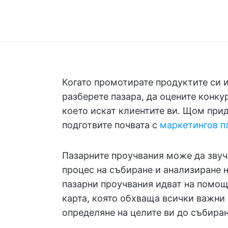
Когато промотирате продуктите си и
разберете пазара, да оцените конкур
което искат клиентите ви. Щом прид
подготвите почвата с
маркетингов п
Пазарните проучвания може да зву
процес на събиране и анализиране н
пазарни проучвания идват на помощ
карта, която обхваща всички важни 
определяне на целите ви до събиран