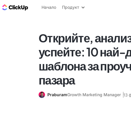
ClickUp блог
Начало
Продукт
Открийте, анали
успейте: 10 най-
шаблона за проуч
пазара
Praburam
Growth Marketing Manager
13 