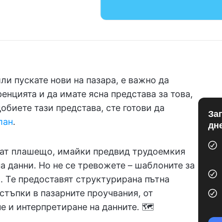
ли пускате нови на пазара, е важно да
енцията и да имате ясна представа за това,
обиете тази представа, сте готови да
За
лан
.
дн
чат плашещо, имайки предвид трудоемкия
а данни. Но не се тревожете – шаблоните за
. Те предоставят структурирана пътна
стъпки в пазарните проучвания, от
е и интерпретиране на данните. 🗺️