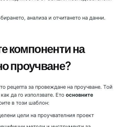
бирането, анализа и отчитането на данни.
те компоненти на
но проучване?
то рецепта за провеждане на проучване. Той
как да го използвате. Ето
основните
рите в този шаблон:
делени цели на проучвателния проект
пецифични методи и инструменти за