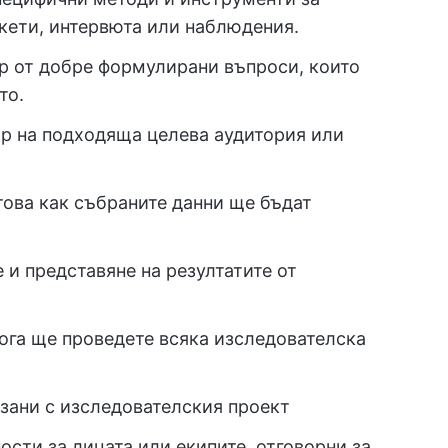
кети, интервюта или наблюдения.
ор от добре формулирани въпроси, които
то.
ор на подходяща целева аудитория или
това как събраните данни ще бъдат
 и представяне на резултатите от
кога ще проведете всяка изследователска
рзани с изследователския проект
ости за лицата или екипите, отговорни за