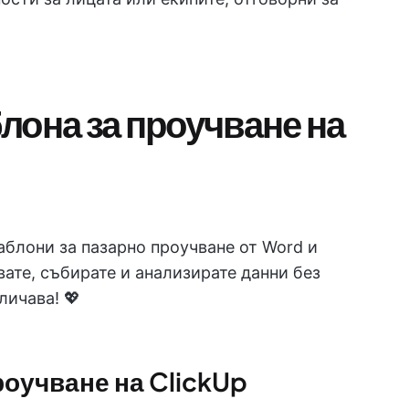
лона за проучване на
блони за пазарно проучване от Word и
вате, събирате и анализирате данни без
личава! 💖
роучване на ClickUp