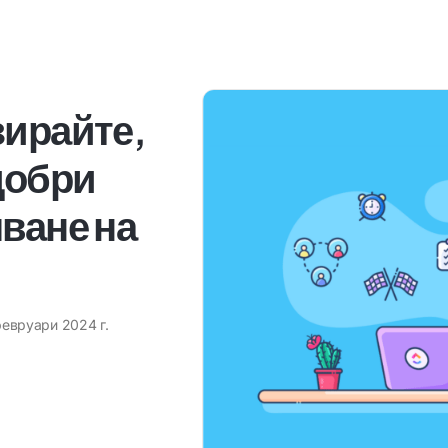
зирайте,
добри
ване на
февруари 2024 г.