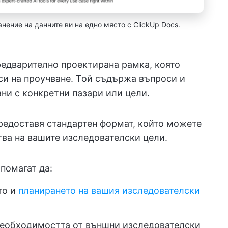
нение на данните ви на едно място с ClickUp Docs.
редварително проектирана рамка, която
си на проучване. Той съдържа въпроси и
ани с конкретни пазари или цели.
предоставя стандартен формат, който можете
тва на вашите изследователски цели.
помагат да:
то и
планирането на вашия изследователски
 необходимостта от външни изследователски