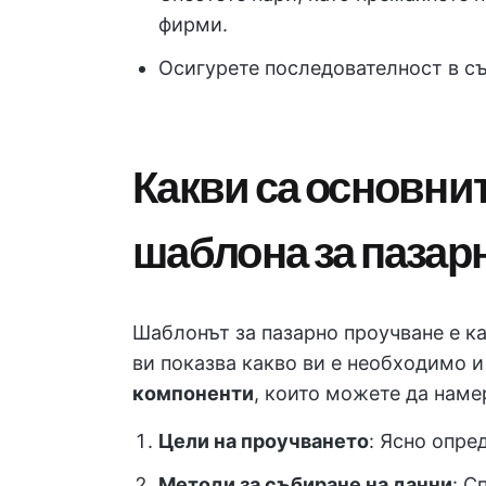
фирми.
Осигурете последователност в съ
Какви са основни
шаблона за пазар
Шаблонът за пазарно проучване е ка
ви показва какво ви е необходимо и 
компоненти
, които можете да наме
Цели на проучването
: Ясно опре
Методи за събиране на данни
: С