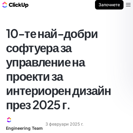
ClickUp блог
Започнете
Ope
10-те най-добри
софтуера за
управление на
проекти за
интериорен дизайн
през 2025 г.
3 февруари 2025 г.
Engineering Team