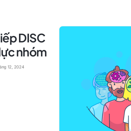
tiếp DISC
 lực nhóm
háng 12, 2024