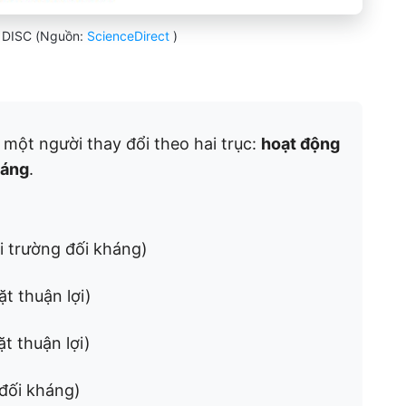
h DISC (Nguồn:
ScienceDirect
)
một người thay đổi theo hai trục:
hoạt động
háng
.
i trường đối kháng)
ặt thuận lợi)
t thuận lợi)
 đối kháng)