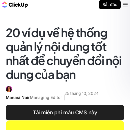
ClickUp Blog
Bắt đầu
Ope
20 ví dụ về hệ thống
quản lý nội dung tốt
nhất để chuyển đổi nội
dung của bạn
25 tháng 10, 2024
Manasi Nair
Managing Editor
Tải miễn phí mẫu CMS này