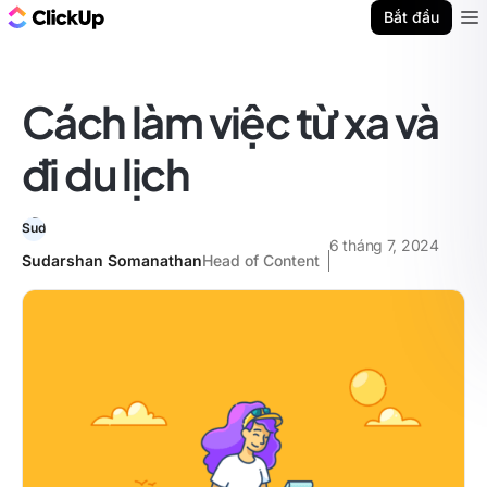
ClickUp Blog
Bắt đầu
Ope
Cách làm việc từ xa và
đi du lịch
6 tháng 7, 2024
Sudarshan Somanathan
Head of Content