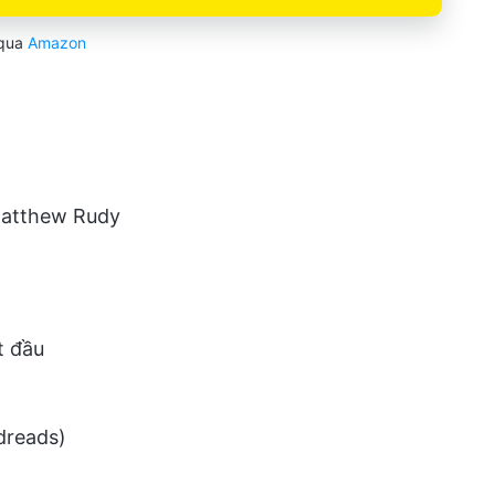
qua
Amazon
Matthew Rudy
t đầu
dreads)