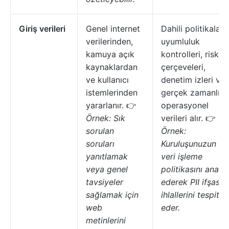
Giriş verileri
Genel internet
Dahili politikalar,
verilerinden,
uyumluluk
kamuya açık
kontrolleri, risk
kaynaklardan
çerçeveleri,
ve kullanıcı
denetim izleri ve
istemlerinden
gerçek zamanlı
yararlanır. 👉
operasyonel
Örnek: Sık
verileri alır. 👉
sorulan
Örnek:
soruları
Kuruluşunuzun
yanıtlamak
veri işleme
veya genel
politikasını analiz
tavsiyeler
ederek PII ifşası
sağlamak için
ihlallerini tespit
web
eder.
metinlerini