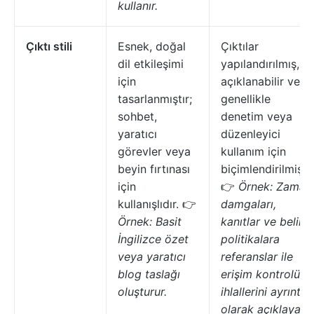
kullanır.
Çıktı stili
Esnek, doğal
Çıktılar
dil etkileşimi
yapılandırılmış,
için
açıklanabilir ve
tasarlanmıştır;
genellikle
sohbet,
denetim veya
yaratıcı
düzenleyici
görevler veya
kullanım için
beyin fırtınası
biçimlendirilmiştir
için
👉
Örnek: Zaman
kullanışlıdır. 👉
damgaları,
Örnek: Basit
kanıtlar ve belirli
İngilizce özet
politikalara
veya yaratıcı
referanslar ile
blog taslağı
erişim kontrolü
oluşturur.
ihlallerini ayrıntılı
olarak açıklayan,