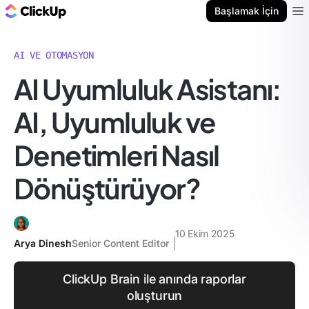
ClickUp Blog
Başlamak İçin
Ope
AI VE OTOMASYON
AI Uyumluluk Asistanı:
AI, Uyumluluk ve
Denetimleri Nasıl
Dönüştürüyor?
10 Ekim 2025
Arya Dinesh
Senior Content Editor
ClickUp Brain ile anında raporlar
oluşturun