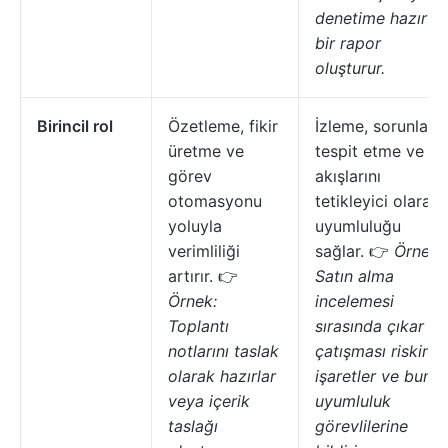
denetime hazır
bir rapor
oluşturur.
Birincil rol
Özetleme, fikir
İzleme, sorunları
üretme ve
tespit etme ve ş
görev
akışlarını
otomasyonu
tetikleyici olarak
yoluyla
uyumluluğu
verimliliği
sağlar. 👉
Örnek:
artırır. 👉
Satın alma
Örnek:
incelemesi
Toplantı
sırasında çıkar
notlarını taslak
çatışması riskini
olarak hazırlar
işaretler ve bunu
veya içerik
uyumluluk
taslağı
görevlilerine