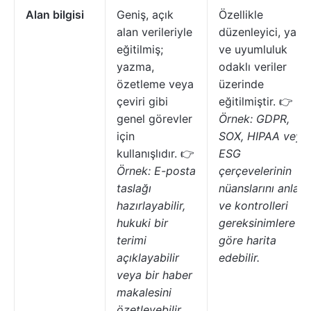
Alan bilgisi
Geniş, açık
Özellikle
alan verileriyle
düzenleyici, yasal
eğitilmiş;
ve uyumluluk
yazma,
odaklı veriler
özetleme veya
üzerinde
çeviri gibi
eğitilmiştir. 👉
genel görevler
Örnek: GDPR,
için
SOX, HIPAA veya
kullanışlıdır. 👉
ESG
Örnek: E-posta
çerçevelerinin
taslağı
nüanslarını anlar
hazırlayabilir,
ve kontrolleri
hukuki bir
gereksinimlere
terimi
göre harita
açıklayabilir
edebilir.
veya bir haber
makalesini
özetleyebilir.