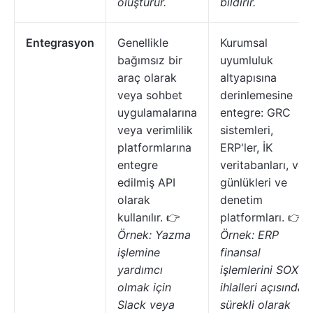
oluşturur.
bildirir.
Entegrasyon
Genellikle
Kurumsal
bağımsız bir
uyumluluk
araç olarak
altyapısına
veya sohbet
derinlemesine
uygulamalarına
entegre: GRC
veya verimlilik
sistemleri,
platformlarına
ERP'ler, İK
entegre
veritabanları, veri
edilmiş API
günlükleri ve
olarak
denetim
kullanılır. 👉
platformları. 👉
Örnek: Yazma
Örnek: ERP
işlemine
finansal
yardımcı
işlemlerini SOX
olmak için
ihlalleri açısından
Slack veya
sürekli olarak