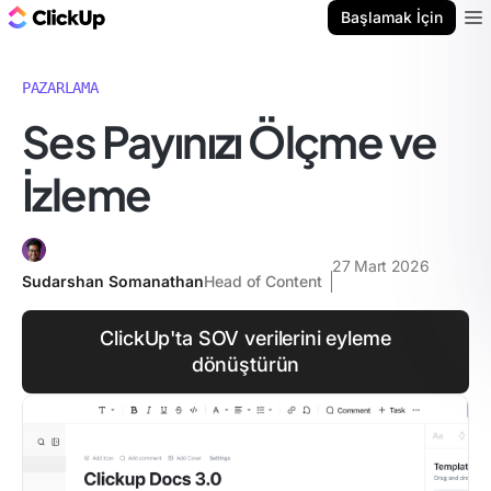
ClickUp Blog
Başlamak İçin
Ope
PAZARLAMA
Ses Payınızı Ölçme ve
İzleme
27 Mart 2026
Sudarshan Somanathan
Head of Content
ClickUp'ta SOV verilerini eyleme
dönüştürün