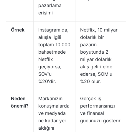
pazarlama
erişimi
Örnek
Instagram'da,
Netflix, 10 milyar
akışla ilgili
dolarlık bir
toplam 10.000
pazarın
bahsetmede
boyutunda 2
Netflix
milyar dolarlık
geçiyorsa,
akış geliri elde
SOV'u
ederse, SOM'u
%20'dir.
%20 olur.
Neden
Markanızın
Gerçek iş
önemli?
konuşmalarda
performansınızı
ve medyada
ve finansal
ne kadar yer
gücünüzü gösterir
aldığını