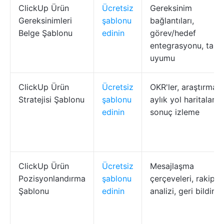
ClickUp Ürün
Ücretsiz
Gereksinim
Gereksinimleri
şablonu
bağlantıları,
Belge Şablonu
edinin
görev/hedef
entegrasyonu, takı
uyumu
ClickUp Ürün
Ücretsiz
OKR'ler, araştırma, 
Stratejisi Şablonu
şablonu
aylık yol haritaları,
edinin
sonuç izleme
ClickUp Ürün
Ücretsiz
Mesajlaşma
Pozisyonlandırma
şablonu
çerçeveleri, rakip
Şablonu
edinin
analizi, geri bildirim