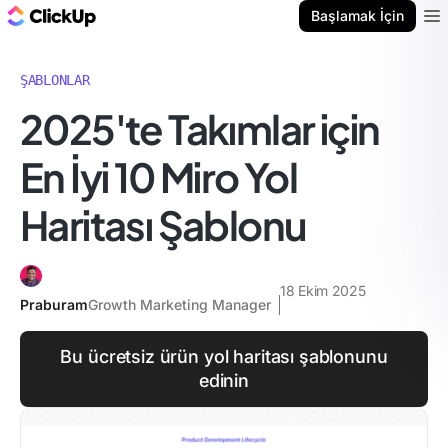
ClickUp Blog
Başlamak İçin
Ope
ŞABLONLAR
2025'te Takımlar için
En İyi 10 Miro Yol
Haritası Şablonu
18 Ekim 2025
Praburam
Growth Marketing Manager
Bu ücretsiz ürün yol haritası şablonunu
edinin