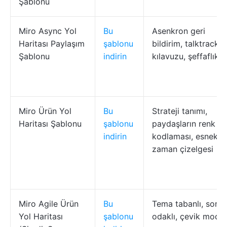
Şablonu
Miro Async Yol
Bu
Asenkron geri
Haritası Paylaşım
şablonu
bildirim, talktrack
Şablonu
indirin
kılavuzu, şeffaflık
Miro Ürün Yol
Bu
Strateji tanımı,
Haritası Şablonu
şablonu
paydaşların renk
indirin
kodlaması, esnek
zaman çizelgesi
Miro Agile Ürün
Bu
Tema tabanlı, sonu
Yol Haritası
şablonu
odaklı, çevik model