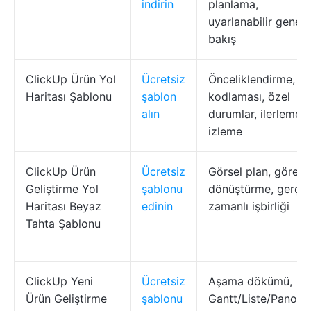
indirin
planlama,
uyarlanabilir genel
bakış
ClickUp Ürün Yol
Ücretsiz
Önceliklendirme, re
Haritası Şablonu
şablon
kodlaması, özel
alın
durumlar, ilerleme
izleme
ClickUp Ürün
Ücretsiz
Görsel plan, görev
Geliştirme Yol
şablonu
dönüştürme, gerçe
Haritası Beyaz
edinin
zamanlı işbirliği
Tahta Şablonu
ClickUp Yeni
Ücretsiz
Aşama dökümü,
Ürün Geliştirme
şablonu
Gantt/Liste/Pano