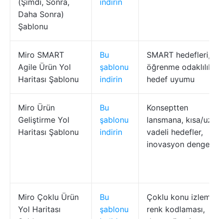
(Şimdi, Sonra,
indirin
Daha Sonra)
Şablonu
Miro SMART
Bu
SMART hedefleri,
Agile Ürün Yol
şablonu
öğrenme odaklılık,
Haritası Şablonu
indirin
hedef uyumu
Miro Ürün
Bu
Konseptten
Geliştirme Yol
şablonu
lansmana, kısa/uzu
Haritası Şablonu
indirin
vadeli hedefler,
inovasyon dengesi
Miro Çoklu Ürün
Bu
Çoklu konu izleme,
Yol Haritası
şablonu
renk kodlaması,