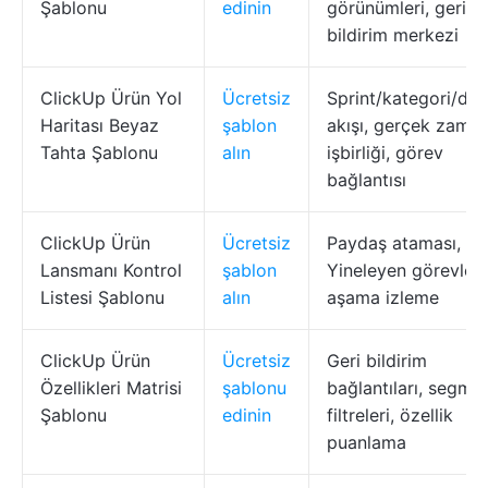
Şablonu
edinin
görünümleri, geri
bildirim merkezi
ClickUp Ürün Yol
Ücretsiz
Sprint/kategori/de
Haritası Beyaz
şablon
akışı, gerçek zaman
Tahta Şablonu
alın
işbirliği, görev
bağlantısı
ClickUp Ürün
Ücretsiz
Paydaş ataması,
Lansmanı Kontrol
şablon
Yineleyen görevler,
Listesi Şablonu
alın
aşama izleme
ClickUp Ürün
Ücretsiz
Geri bildirim
Özellikleri Matrisi
şablonu
bağlantıları, segme
Şablonu
edinin
filtreleri, özellik
puanlama