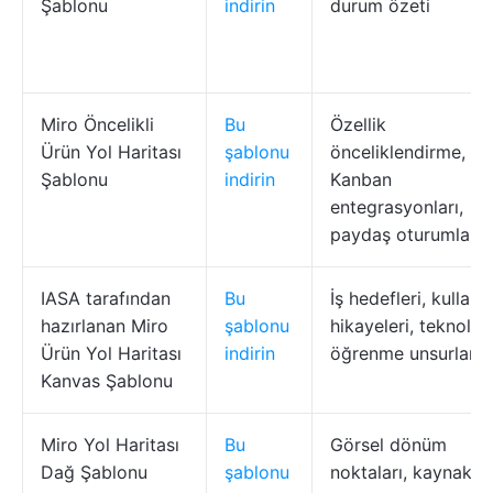
Şablonu
indirin
durum özeti
Miro Öncelikli
Bu
Özellik
Ürün Yol Haritası
şablonu
önceliklendirme,
Şablonu
indirin
Kanban
entegrasyonları,
paydaş oturumları
IASA tarafından
Bu
İş hedefleri, kullanıc
hazırlanan Miro
şablonu
hikayeleri, teknoloji
Ürün Yol Haritası
indirin
öğrenme unsurları
Kanvas Şablonu
Miro Yol Haritası
Bu
Görsel dönüm
Dağ Şablonu
şablonu
noktaları, kaynak