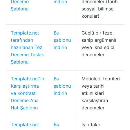
Deneme
indirin
denemeler (tarih,
Şablonu
sosyal, bilimsel
konular)
Template.net
Bu
Güçlü bir teze
tarafından
şablonu
sahip argümanlı
hazırlanan Tez
indirin
veya ikna edici
Deneme Taslak
denemeler
Şablonu
Template.net'in
Bu
Metinleri, teorileri
Karşılaştırma
şablonu
veya tarihi
ve Kontrast
indirin
etkinlikleri
Deneme Ana
karşılaştıran
Hat Şablonu
denemeler
Template.net
Bu
İş odaklı