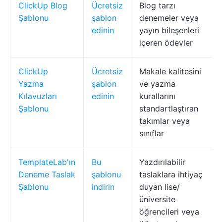
ClickUp Blog
Ücretsiz
Blog tarzı
Şablonu
şablon
denemeler veya
edinin
yayın bileşenleri
içeren ödevler
ClickUp
Ücretsiz
Makale kalitesini
Yazma
şablon
ve yazma
Kılavuzları
edinin
kurallarını
Şablonu
standartlaştıran
takımlar veya
sınıflar
TemplateLab'ın
Bu
Yazdırılabilir
Deneme Taslak
şablonu
taslaklara ihtiyaç
Şablonu
indirin
duyan lise/
üniversite
öğrencileri veya