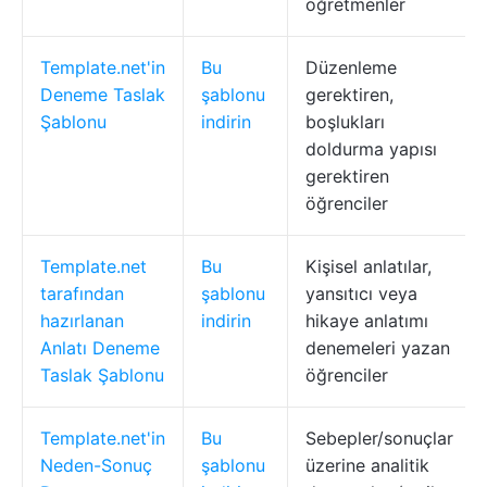
öğretmenler
Template.net'in
Bu
Düzenleme
Deneme Taslak
şablonu
gerektiren,
Şablonu
indirin
boşlukları
doldurma yapısı
gerektiren
öğrenciler
Template.net
Bu
Kişisel anlatılar,
tarafından
şablonu
yansıtıcı veya
hazırlanan
indirin
hikaye anlatımı
Anlatı Deneme
denemeleri yazan
Taslak Şablonu
öğrenciler
Template.net'in
Bu
Sebepler/sonuçlar
Neden-Sonuç
şablonu
üzerine analitik