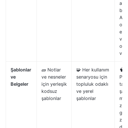
ara
bağ
AI'sı
oto
ent
ve 
ola
veri
Şablonlar
🧱 Notlar
🧩 Her kullanım
🧠
ve
ve nesneler
senaryosu için
Pro
Belgeler
için yerleşik
topluluk odaklı
tas
kodsuz
ve yerel
şab
şablonlar
şablonlar
med
zek
ger
zam
düz