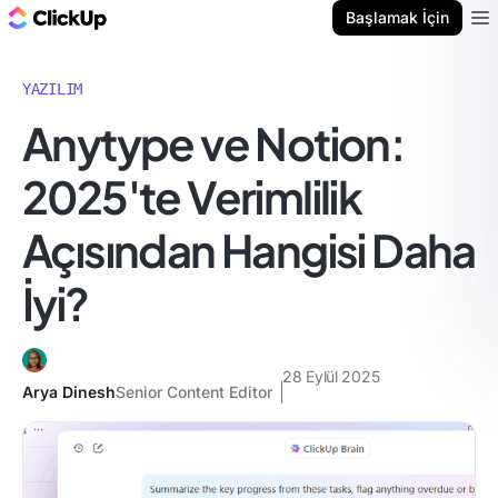
ClickUp Blog
Başlamak İçin
Ope
YAZILIM
Anytype ve Notion:
2025'te Verimlilik
Açısından Hangisi Daha
İyi?
28 Eylül 2025
Arya Dinesh
Senior Content Editor