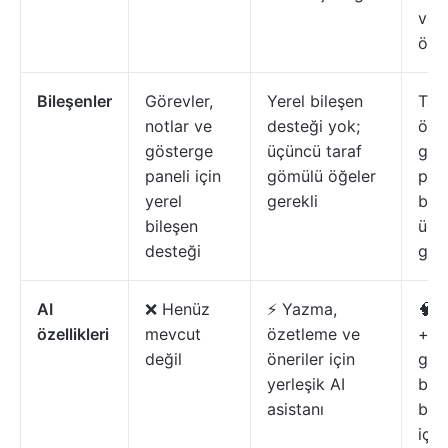
ve 
özet
Bileşenler
Görevler,
Yerel bileşen
Ta
notlar ve
desteği yok;
özel
gösterge
üçüncü taraf
gös
paneli için
gömülü öğeler
pane
yerel
gerekli
bile
bileşen
üçü
desteği
ger
AI
❌ Henüz
⚡ Yazma,
🧠 
özellikleri
mevcut
özetleme ve
+ aj
değil
öneriler için
göre
yerleşik AI
bel
asistanı
bağl
için