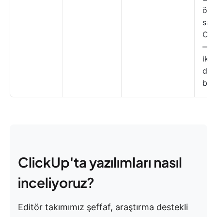
özel
sah
Cli
— h
ikis
dah
birl
ClickUp'ta yazılımları nasıl
inceliyoruz?
Editör takımımız şeffaf, araştırma destekli