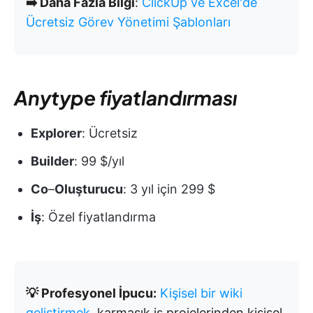
➡️ Daha Fazla Bilgi
:
ClickUp ve Excel'de
Ücretsiz Görev Yönetimi Şablonları
Anytype fiyatlandırması
Explorer
: Ücretsiz
Builder
: 99 $/yıl
Co
–
Oluşturucu
: 3 yıl için 299 $
İş
: Özel fiyatlandırma
💡 Profesyonel İpucu:
Kişisel bir wiki
geliştirmek
, karmaşık iş projelerinden kişisel