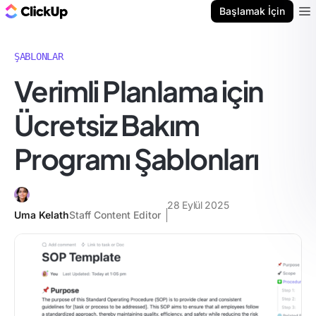
ClickUp Blog
Başlamak İçin
Ope
ŞABLONLAR
Verimli Planlama için
Ücretsiz Bakım
Programı Şablonları
28 Eylül 2025
Uma Kelath
Staff Content Editor