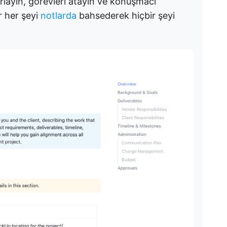
rlayın, görevleri atayın ve konuşmacı
 her şeyi
notlarda
bahsederek hiçbir şeyi