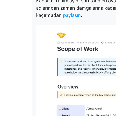
Kapsamı tanımlayın, son tarihleri aya
adlarından zaman damgalarına kadar
kaçırmadan
paylaşın
.