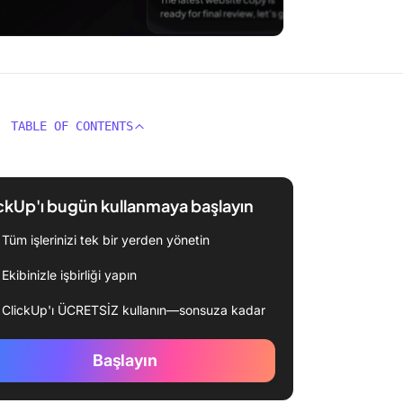
TABLE OF CONTENTS
ckUp'ı bugün kullanmaya başlayın
Tüm işlerinizi tek bir yerden yönetin
Ekibinizle işbirliği yapın
ClickUp'ı ÜCRETSİZ kullanın—sonsuza kadar
Başlayın