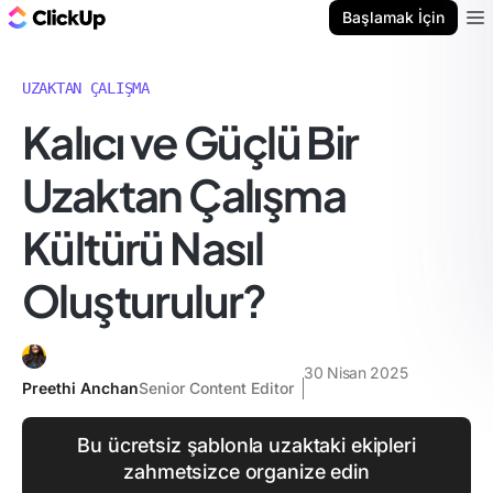
ClickUp Blog
Başlamak İçin
Ope
UZAKTAN ÇALIŞMA
Kalıcı ve Güçlü Bir
Uzaktan Çalışma
Kültürü Nasıl
Oluşturulur?
30 Nisan 2025
Preethi Anchan
Senior Content Editor
Bu ücretsiz şablonla uzaktaki ekipleri
zahmetsizce organize edin