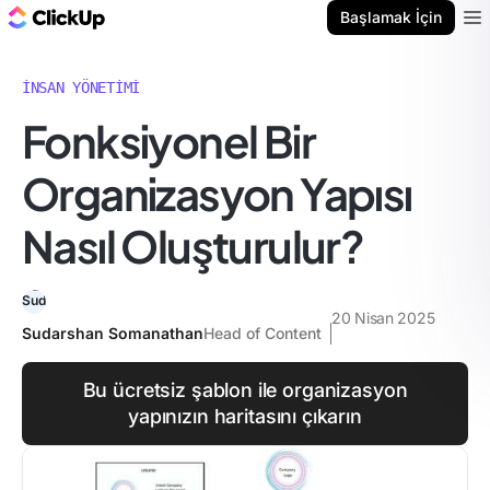
ClickUp Blog
Başlamak İçin
Ope
İNSAN YÖNETIMI
Fonksiyonel Bir
Organizasyon Yapısı
Nasıl Oluşturulur?
20 Nisan 2025
Sudarshan Somanathan
Head of Content
Bu ücretsiz şablon ile organizasyon
yapınızın haritasını çıkarın