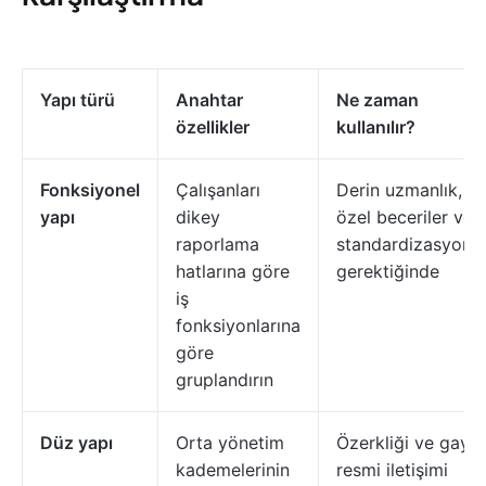
Yapı türü
Anahtar
Ne zaman
özellikler
kullanılır?
Fonksiyonel
Çalışanları
Derin uzmanlık,
yapı
dikey
özel beceriler ve
raporlama
standardizasyon
hatlarına göre
gerektiğinde
iş
fonksiyonlarına
göre
gruplandırın
Düz yapı
Orta yönetim
Özerkliği ve gayri
kademelerinin
resmi iletişimi