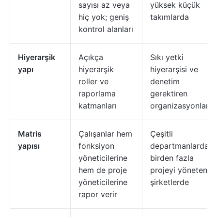
sayısı az veya
yüksek küçük
hiç yok; geniş
takımlarda
kontrol alanları
Hiyerarşik
Açıkça
Sıkı yetki
yapı
hiyerarşik
hiyerarşisi ve
roller ve
denetim
raporlama
gerektiren
katmanları
organizasyonlard
Matris
Çalışanlar hem
Çeşitli
yapısı
fonksiyon
departmanlarda
yöneticilerine
birden fazla
hem de proje
projeyi yöneten
yöneticilerine
şirketlerde
rapor verir