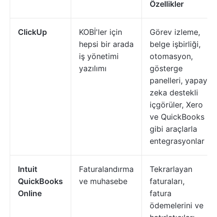
Özellikler
ClickUp
KOBİ'ler için
Görev izleme,
hepsi bir arada
belge işbirliği,
iş yönetimi
otomasyon,
yazılımı
gösterge
panelleri, yapay
zeka destekli
içgörüler, Xero
ve QuickBooks
gibi araçlarla
entegrasyonlar
Intuit
Faturalandırma
Tekrarlayan
QuickBooks
ve muhasebe
faturaları,
Online
fatura
ödemelerini ve