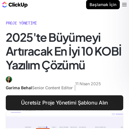
ClickUp Blog
Başlamak İçin
Ope
PROJE YÖNETIMI
2025'te Büyümeyi
Artıracak En İyi 10 KOBİ
Yazılım Çözümü
11 Nisan 2025
Garima Behal
Senior Content Editor
Ücretsiz Proje Yönetimi Şablonu Alın