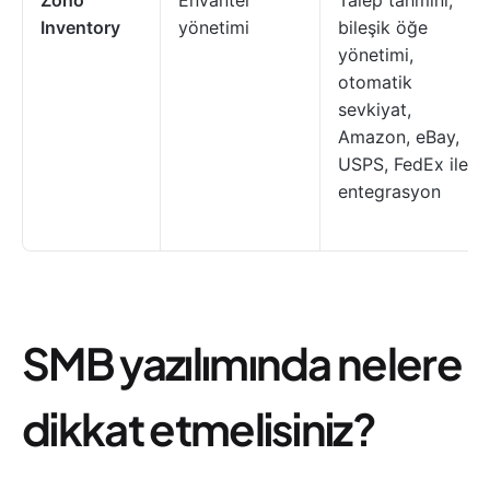
Zoho
Envanter
Talep tahmini,
Inventory
yönetimi
bileşik öğe
yönetimi,
otomatik
sevkiyat,
Amazon, eBay,
USPS, FedEx ile
entegrasyon
SMB yazılımında nelere
dikkat etmelisiniz?