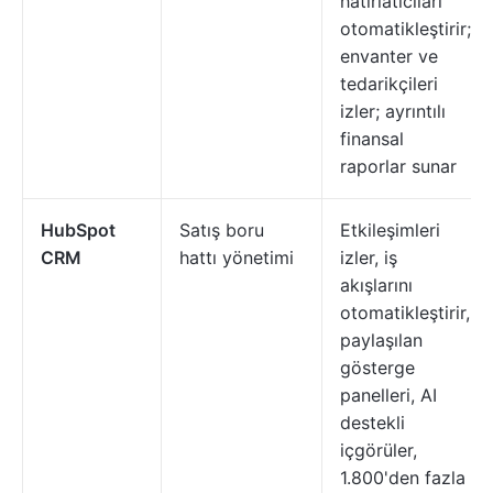
hatırlatıcıları
otomatikleştirir;
envanter ve
tedarikçileri
izler; ayrıntılı
finansal
raporlar sunar
HubSpot
Satış boru
Etkileşimleri
CRM
hattı yönetimi
izler, iş
akışlarını
otomatikleştirir,
paylaşılan
gösterge
panelleri, AI
destekli
içgörüler,
1.800'den fazla