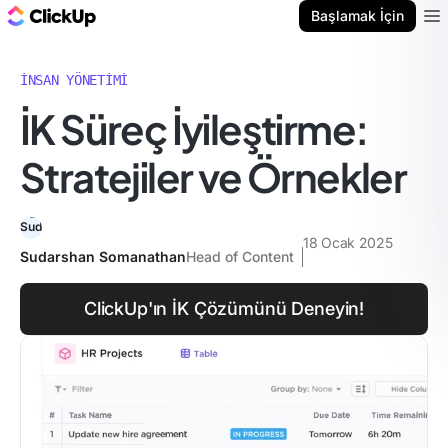
ClickUp Blog
Başlamak İçin
Ope
İNSAN YÖNETIMI
İK Süreç İyileştirme:
Stratejiler ve Örnekler
18 Ocak 2025
Sudarshan Somanathan
Head of Content
ClickUp'ın İK Çözümünü Deneyin!