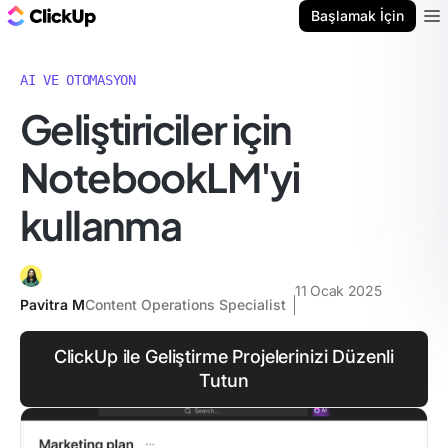
ClickUp Blog
Başlamak İçin
Ope
AI VE OTOMASYON
Geliştiriciler için
NotebookLM'yi
kullanma
11 Ocak 2025
Pavitra M
Content Operations Specialist
ClickUp ile Geliştirme Projelerinizi Düzenli
Tutun