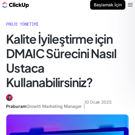
ClickUp Blog
Başlamak İçin
Ope
PROJE YÖNETIMI
Kalite İyileştirme için
DMAIC Sürecini Nasıl
Ustaca
Kullanabilirsiniz?
10 Ocak 2025
Praburam
Growth Marketing Manager