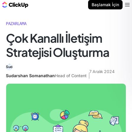
ClickUp Blog
Başlamak İçin
Ope
PAZARLAMA
Çok Kanallı İletişim
Stratejisi Oluşturma
7 Aralık 2024
Sudarshan Somanathan
Head of Content