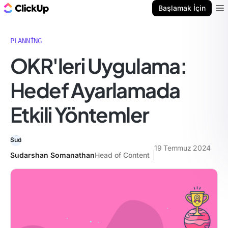
ClickUp Blog
Başlamak İçin
Ope
PLANNING
OKR'leri Uygulama:
Hedef Ayarlamada
Etkili Yöntemler
19 Temmuz 2024
Sudarshan Somanathan
Head of Content