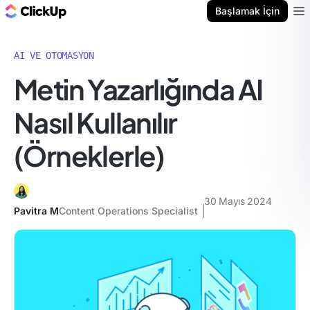
ClickUp Blog
Başlamak İçin
Ope
AI VE OTOMASYON
Metin Yazarlığında AI
Nasıl Kullanılır
(Örneklerle)
30 Mayıs 2024
Pavitra M
Content Operations Specialist