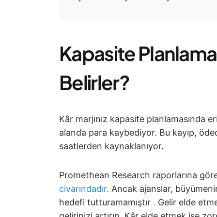
Kapasite Planlamas
Belirler?
Kâr marjınız kapasite planlamasında er
alanda para kaybediyor. Bu kayıp, öde
saatlerden kaynaklanıyor.
Promethean Research raporlarına gör
civarındadır.
Ancak ajanslar, büyümenin
hedefi tutturamamıştır
.
Gelir elde etme
gelirinizi artırın. Kâr elde etmek ise zo