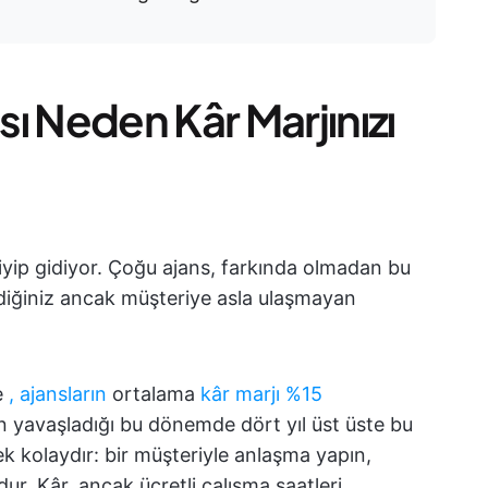
ı Neden Kâr Marjınızı
iyip gidiyor. Çoğu ajans, farkında olmadan bu
diğiniz ancak müşteriye asla ulaşmayan
e
, ajansların
ortalama
kâr marjı %15
 yavaşladığı bu dönemde dört yıl üst üste bu
k kolaydır: bir müşteriyle anlaşma yapın,
rdur. Kâr, ancak ücretli çalışma saatleri