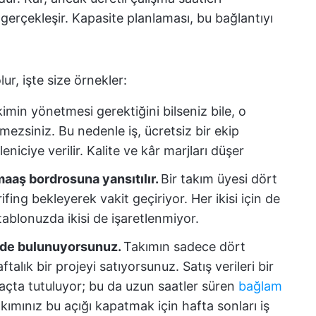
 gerçekleşir. Kapasite planlaması, bu bağlantıyı
ur, işte size örnekler:
kimin yönetmesi gerektiğini bilseniz bile, o
mezsiniz. Bu nedenle iş, ücretsiz bir ekip
niciye verilir. Kalite ve kâr marjları düşer
maaş bordrosuna yansıtılır.
Bir takım üyesi dört
fing bekleyerek vakit geçiriyor. Her ikisi için de
blonuzda ikisi de işaretlenmiyor.
rde bulunuyorsunuz.
Takımın sadece dört
alık bir projeyi satıyorsunuz. Satış verileri bir
araçta tutuluyor; bu da uzun saatler süren
bağlam
kımınız bu açığı kapatmak için hafta sonları iş