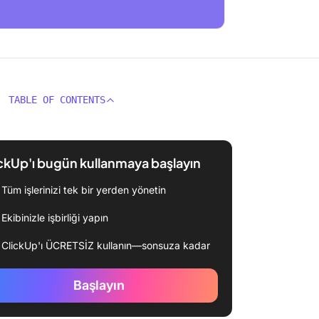
TABLE OF CONTENTS
ckUp'ı bugün kullanmaya başlayın
Tüm işlerinizi tek bir yerden yönetin
Ekibinizle işbirliği yapın
ClickUp'ı ÜCRETSİZ kullanın—sonsuza kadar
Başlayın