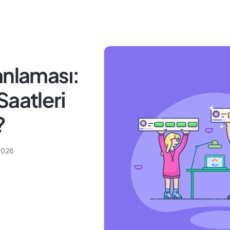
anlaması:
Saatleri
?
2026