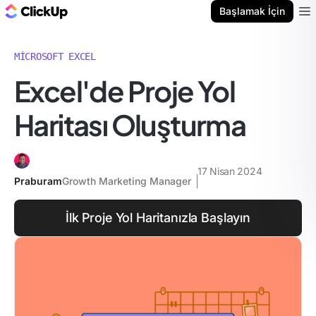
ClickUp Blog
Başlamak İçin
Ope
MICROSOFT EXCEL
Excel'de Proje Yol
Haritası Oluşturma
17 Nisan 2024
Praburam
Growth Marketing Manager
İlk Proje Yol Haritanızla Başlayın