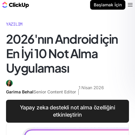
ClickUp Blog
Başlamak İçin
Ope
YAZILIM
2026'nın Android için
En İyi 10 Not Alma
Uygulaması
1 Nisan 2026
Garima Behal
Senior Content Editor
Yapay zeka destekli not alma özelliğini
etkinleştirin