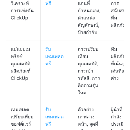
วิเคราะห์
ฟรี
แกนที่
การ
การแข่งขัน
กำหนดเอง,
สนับสนุน
ClickUp
ตำแหน่ง
ทีม
สัญลักษณ์,
ผลิตภัณฑ
ป้ายกำกับ
แม่แบบเม
รับ
การเปรียบ
ทีม
ทริกซ์
เทมเพลต
เทียบ
ผลิตภัณฑ
คุณสมบัติ
ฟรี
คุณสมบัติ,
ที่เน้นจุด
ผลิตภัณฑ์
การเข้า
เด่นที่แต
ClickUp
รหัสสี, การ
ต่าง
ติดตามรุ่น
ใหม่
เทมเพลต
รับ
ตัวอย่าง
ผู้นำที่
เปรียบเทียบ
เทมเพลต
ภาพล่วง
กำลัง
ซอฟต์แวร์
ฟรี
หน้า, จุดที่
ประเมิน