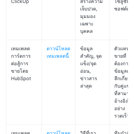
ClickUp
สร้างความ
โซลูชัน
เจ็บปวด,
ซอฟต์แวร
มุมมอง
เฉพาะ
บุคคล
เทมเพลต
ดาวน์โหลด
ข้อมูล
ตัวแทน
การ์ดการ
เทมเพลตนี้
สำคัญ, จุด
ขายที่
ต่อสู้การ
แข็ง/จุด
ต้องการ
ขายโดย
อ่อน,
ข้อมูลเชิง
HubSpot
ข่าวสาร
ลึกเกี่ยว
ล่าสุด
กับคู่แข่ง
ที่สามาร
อ้างอิงได้
อย่าง
รวดเร็ว
เทมเพลต
ดาวน์โหลด
วิธีที่เรา
ทีมกำลัง