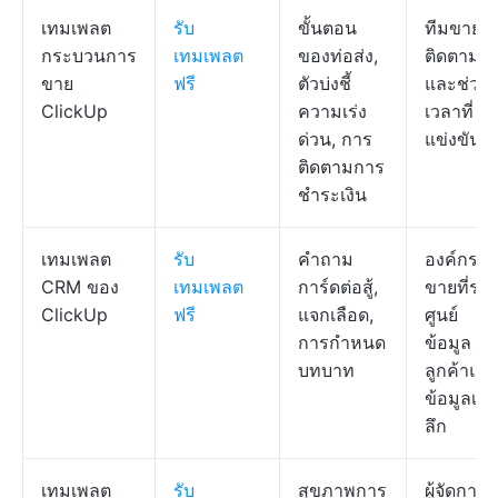
เทมเพลต
รับ
ขั้นตอน
ทีมขายที่
กระบวนการ
เทมเพลต
ของท่อส่ง,
ติดตามดี
ขาย
ฟรี
ตัวบ่งชี้
และช่วง
ClickUp
ความเร่ง
เวลาที่
ด่วน, การ
แข่งขัน
ติดตามการ
ชำระเงิน
เทมเพลต
รับ
คำถาม
องค์กร
CRM ของ
เทมเพลต
การ์ดต่อสู้,
ขายที่รว
ClickUp
ฟรี
แจกเลือด,
ศูนย์
การกำหนด
ข้อมูล
บทบาท
ลูกค้าแล
ข้อมูลเชิง
ลึก
เทมเพลต
รับ
สุขภาพการ
ผู้จัดการที