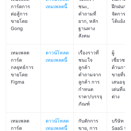
การ์ดการ
เทมเพลตนี้
ชนะ,
ฝึกฝนกา
ต่อสู้การ
คำถามที่
จัดการข้
ขายโดย
ยาก, หลัก
โต้แย้ง
Gong
ฐานทาง
สังคม
เทมเพลต
ดาวน์โหลด
เรื่องราวที่
ผู้
การ์ด
เทมเพลตนี้
ชนะใจ
เชี่ยวชา
กลยุทธ์การ
ลูกค้า
ด้านการ
ขายโดย
คำถามจาก
ขายที่นำ
Figma
ลูกค้า การ
เสนอจุด
กำหนด
เด่นที่แต
ราคา/บรรจุ
ต่าง
ภัณฑ์
เทมเพลต
ดาวน์โหลด
กับดักการ
บริษัท
การ์ด
เทมเพลตนี้
ขาย, การ
SaaS ที่