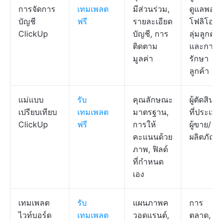
การจัดการ
เทมเพลต
มีส่วนร่วม,
ดูแลพอร์
บัญชี
ฟรี
รายละเอียด
โฟลิโอก
ClickUp
บัญชี, การ
ลุ่มลูกค้า
ติดตาม
และการ
มูลค่า
รักษา
ลูกค้า
แม่แบบ
รับ
คุณลักษณะ
ผู้ตัดสินใ
เปรียบเทียบ
เทมเพลต
มาตรฐาน,
ที่ประเมิน
ClickUp
ฟรี
การให้
ผู้ขาย/
คะแนนด้วย
ผลิตภัณฑ
ภาพ, ฟิลด์
ที่กำหนด
เอง
เทมเพลต
รับ
แผนภาพค
การ
ไวท์บอร์ด
เทมเพลต
วอดแรนต์,
ตลาด,