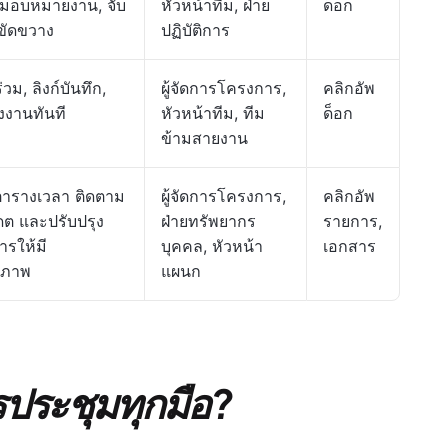
 มอบหมายงาน, จับ
หัวหน้าทีม, ฝ่าย
ด็อก
่ขัดขวาง
ปฏิบัติการ
่วม, ลิงก์บันทึก,
ผู้จัดการโครงการ,
คลิกอัพ
งงานทันที
หัวหน้าทีม, ทีม
ด็อก
ข้ามสายงาน
ารางเวลา ติดตาม
ผู้จัดการโครงการ,
คลิกอัพ
ดต และปรับปรุง
ฝ่ายทรัพยากร
รายการ,
ารให้มี
บุคคล, หัวหน้า
เอกสาร
ิภาพ
แผนก
ประชุมทุกมือ?