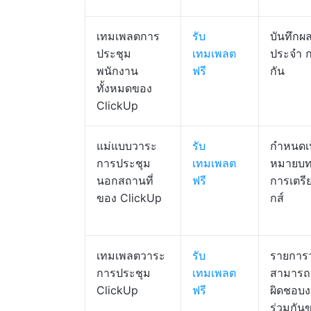
เทมเพลตการ
รับ
บันทึกผ
ประชุม
เทมเพลต
ประจำ ก
พนักงาน
ฟรี
กัน
ทั้งหมดของ
ClickUp
แม่แบบวาระ
รับ
กำหนดเ
การประชุม
เทมเพลต
หมายบท
นอกสถานที่
ฟรี
การเตรี
ของ ClickUp
กส์
เทมเพลตวาระ
รับ
รายการว
การประชุม
เทมเพลต
สามารถดำ
ClickUp
ฟรี
ผิดชอบ
ร่วมกัน