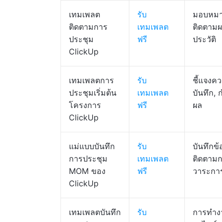
เทมเพลต
รับ
มอบหมา
ติดตามการ
เทมเพลต
ติดตามผ
ประชุม
ฟรี
ประวัติ
ClickUp
เทมเพลตการ
รับ
ชี้แจงค
ประชุมเริ่มต้น
เทมเพลต
บันทึก,
โครงการ
ฟรี
ผล
ClickUp
แม่แบบบันทึก
รับ
บันทึกข
การประชุม
เทมเพลต
ติดตามก
MOM ของ
ฟรี
วาระกา
ClickUp
เทมเพลตบันทึก
รับ
การทำงา