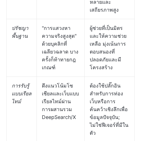
หลายและ
เสถียรภาพสูง
ปรัชญา
"การแสวงหา
ผู้ช่วยที่เป็นมิตร
พื้นฐาน
ความจริงสูงสุด"
และให้ความช่วย
ด้วยบุคลิกที่
เหลือ มุ่งเน้นการ
เฉลียวฉลาด บาง
ตอบสนองที่
ครั้งก็ท้าทายกฎ
ปลอดภัยและมี
เกณฑ์
โครงสร้าง
การรับรู้
ดึงแนวโน้มโซ
ต้องใช้ปลั๊กอิน
แบบเรียล
เชียลและเว็บแบบ
สำหรับการท่อง
ไทม์
เรียลไทม์ผ่าน
เว็บหรือการ
การผสานรวม
ค้นคว้าเชิงลึกเพื่อ
DeepSearch/X
ข้อมูลปัจจุบัน;
ไม่ใช่ฟีเจอร์ที่มีใน
ตัว