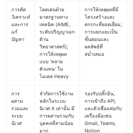
การคิด
โดดเด่นด้วย
การให้เหตุผลที่มี
วิเคราะห์
มาตรฐานทาง
โครงสร้างและ
และการ
เทคนิค (AIME,
ตรรกะที่ยอดเยี่ยม;
แก้
ระดับปริญญาเอก
การแยกแยะเป็น
ปัญหา
ด้าน
ขั้นตอนและ
วิทยาศาสตร์);
ผลลัพธ์ที่
การให้เหตุผล
สม่ำเสมอ
แบบ 'หลาย
ตัวแทน' ใน
โมเดล Heavy
การ
จำกัดการใช้งาน
รองรับปลั๊กอิน,
ผสาน
หลักในระบบ
การเข้าถึง API,
รวมและ
นิเวศ X เท่านั้น มี
และตัวเชื่อมต่อกับ
ระบบ
การผสานรวมกับ
เครื่องมือเช่น
นิเวศ
บุคคลที่สามน้อย
Gmail, Teams,
มาก
Notion