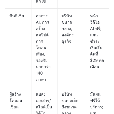
แก้ไข
ซินธิเซีย
อวตาร
บริษัท
หน้า
AI, การ
ขนาด
วิดีโอ
สร้าง
กลาง,
AI ฟรี;
สคริปต์,
องค์กร
แผน
การ
ธุรกิจ
ชำระ
โคลน
เงินเริ่ม
เสียง,
ต้นที่
รองรับ
$29 ต่อ
มากกว่า
เดือน
140
ภาษา
ผู้สร้าง
แปลง
บริษัท
มีแผน
โคลอส
เอกสาร/
ขนาดเล็ก
ฟรีให้
เซียน
สไลด์เป็น
ถึงขนาด
บริการ;
วิดีโอ,
กลาง
แผน