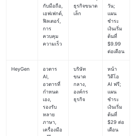
กับมือถือ,
ธุรกิจขนาด
วัน;
เอฟเฟกต์,
เล็ก
แผน
ฟิลเตอร์,
ชำระ
การ
เงินเริ่ม
ควบคุม
ต้นที่
ความเร็ว
$9.99
ต่อเดือน
HeyGen
อวตาร
บริษัท
หน้า
AI,
ขนาด
วิดีโอ
อวตารที่
กลาง,
AI ฟรี;
กำหนด
องค์กร
แผน
เอง,
ธุรกิจ
ชำระ
รองรับ
เงินเริ่ม
หลาย
ต้นที่
ภาษา,
$29 ต่อ
เครื่องมือ
เดือน