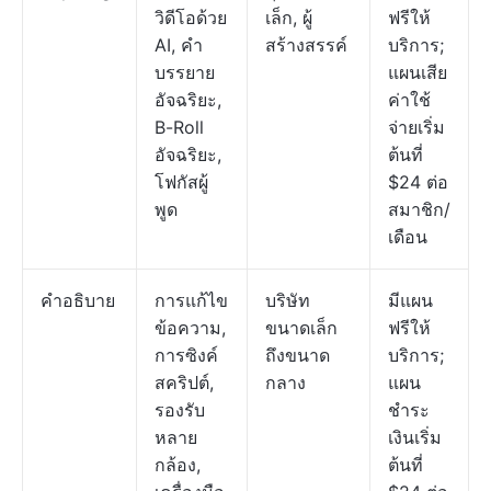
วิดีโอด้วย
เล็ก, ผู้
ฟรีให้
AI, คำ
สร้างสรรค์
บริการ;
บรรยาย
แผนเสีย
อัจฉริยะ,
ค่าใช้
B-Roll
จ่ายเริ่ม
อัจฉริยะ,
ต้นที่
โฟกัสผู้
$24 ต่อ
พูด
สมาชิก/
เดือน
คำอธิบาย
การแก้ไข
บริษัท
มีแผน
ข้อความ,
ขนาดเล็ก
ฟรีให้
การซิงค์
ถึงขนาด
บริการ;
สคริปต์,
กลาง
แผน
รองรับ
ชำระ
หลาย
เงินเริ่ม
กล้อง,
ต้นที่