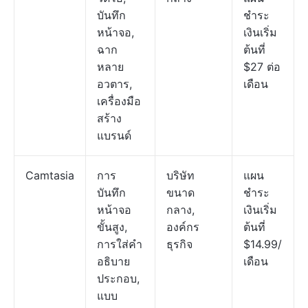
บันทึก
ชำระ
หน้าจอ,
เงินเริ่ม
ฉาก
ต้นที่
หลาย
$27 ต่อ
อวตาร,
เดือน
เครื่องมือ
สร้าง
แบรนด์
Camtasia
การ
บริษัท
แผน
บันทึก
ขนาด
ชำระ
หน้าจอ
กลาง,
เงินเริ่ม
ขั้นสูง,
องค์กร
ต้นที่
การใส่คำ
ธุรกิจ
$14.99/
อธิบาย
เดือน
ประกอบ,
แบบ