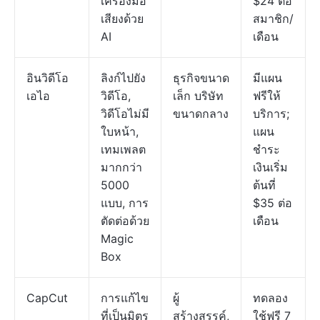
เครื่องมือ
$24 ต่อ
เสียงด้วย
สมาชิก/
AI
เดือน
อินวิดีโอ
ลิงก์ไปยัง
ธุรกิจขนาด
มีแผน
เอไอ
วิดีโอ,
เล็ก บริษัท
ฟรีให้
วิดีโอไม่มี
ขนาดกลาง
บริการ;
ใบหน้า,
แผน
เทมเพลต
ชำระ
มากกว่า
เงินเริ่ม
5000
ต้นที่
แบบ, การ
$35 ต่อ
ตัดต่อด้วย
เดือน
Magic
Box
CapCut
การแก้ไข
ผู้
ทดลอง
ที่เป็นมิตร
สร้างสรรค์,
ใช้ฟรี 7