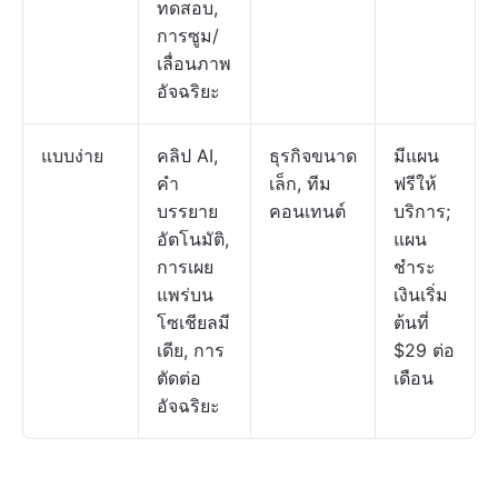
ทดสอบ,
การซูม/
เลื่อนภาพ
อัจฉริยะ
แบบง่าย
คลิป AI,
ธุรกิจขนาด
มีแผน
คำ
เล็ก, ทีม
ฟรีให้
บรรยาย
คอนเทนต์
บริการ;
อัตโนมัติ,
แผน
การเผย
ชำระ
แพร่บน
เงินเริ่ม
โซเชียลมี
ต้นที่
เดีย, การ
$29 ต่อ
ตัดต่อ
เดือน
อัจฉริยะ