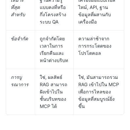
เหมาะ
ฐานความรู้
เครื่องมือแบบเรียล
ที่สุด
แบบคงที่หรือ
ไทม์, API, ฐาน
สำหรับ
กึ่งโครงสร้าง
ข้อมูลที่ผสานกับ
ระบบ QA
เครื่องมือ
ข้อจำกัด
ถูกจำกัดโดย
ความล่าช้าจาก
เวลาในการ
การกระโดดของ
เรียกคืนและ
โปรโตคอล
หน้าต่างบริบท
การบู
ใช่, ผลลัพธ์
ใช่, มันสามารถรวม
รณาการ
RAG สามารถ
RAG เข้าไปใน MCP
ฝังเข้าไปใน
เพื่อการไหลของ
ชั้นบริบทของ
ข้อมูลที่สมบูรณ์ยิ่ง
MCP ได้
ขึ้น