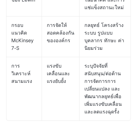
แช่แข็งสถานะใหม่
กรอบ
การจัดให้
กลยุทธ์ โครงสร้าง
แนวคิด
สอดคล้องกัน
ระบบ รูปแบบ
McKinsey
ขององค์กร
บุคลากร ทักษะ ค่า
7-S
นิยมร่วม
การ
แรงขับ
ระบุปัจจัยที่
วิเคราะห์
เคลื่อนและ
สนับสนุน/ต่อต้าน
สนามแรง
แรงยับยั้ง
การจัดการการ
เปลี่ยนแปลง และ
พัฒนากลยุทธ์เพื่อ
เพิ่มแรงขับเคลื่อน
และลดแรงฉุดรั้ง