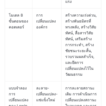
แรง
โมเดล 8
การ
สร้างความเร่งด่วน,
ขั้นตอนของ
เปลี่ยนแปลง
สร้างพันธมิตรที่
คอตเตอร์
องค์กร
ทรงพลัง, สร้างวิสัย
ทัศน์, สื่อสารวิสัย
ทัศน์, เสริมสร้าง
การกระทำ, สร้าง
ชัยชนะระยะสั้น,
รวบรวมผลสำเร็จ,
และยึดการ
เปลี่ยนแปลงไว้ใน
วัฒนธรรม
แบบจำลอง
ละลาย-
การละลายสถานะ
การ
เปลี่ยนแปลง-
เดิม การดำเนินการ
เปลี่ยนแปลง
แช่แข็งใหม่
เปลี่ยนแปลงสถานะ
ของ Lewin
ในอนาคต และการ