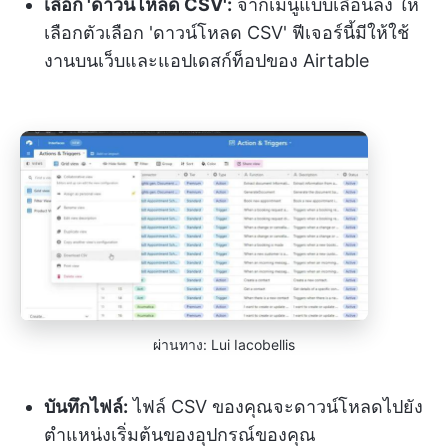
เลือก 'ดาวน์โหลด CSV':
จากเมนูแบบเลื่อนลง ให้
เลือกตัวเลือก 'ดาวน์โหลด CSV' ฟีเจอร์นี้มีให้ใช้
งานบนเว็บและแอปเดสก์ท็อปของ Airtable
ผ่านทาง: Lui Iacobellis
บันทึกไฟล์:
ไฟล์ CSV ของคุณจะดาวน์โหลดไปยัง
ตำแหน่งเริ่มต้นของอุปกรณ์ของคุณ