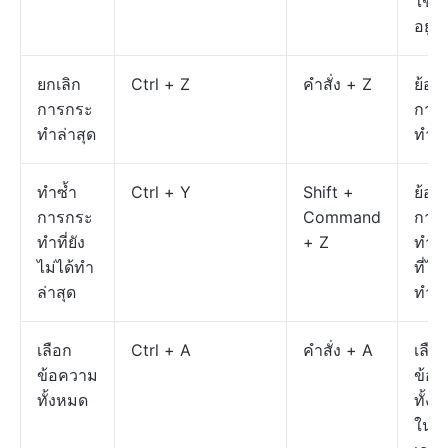
ใช้ง
อยู่
ยกเลิก
Ctrl + Z
คำสั่ง + Z
ย้อน
การกระ
การ
ทำล่าสุด
ทำล่
ทำซ้ำ
Ctrl + Y
Shift +
ย้อน
การกระ
Command
การ
ทำที่ยัง
+ Z
ทำล่
ไม่ได้ทำ
ที่ไม่
ล่าสุด
ทำ
เลือก
Ctrl + A
คำสั่ง + A
เลือ
ข้อความ
ข้อ
ทั้งหมด
ทั้ง
ใน