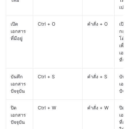
ใหม่
ใหม่
เปล่า
เปิด
Ctrl + O
คำสั่ง + O
เปิด
เอกสาร
กล่อ
ที่มีอยู่
โต้ต
เพื่อ
เอก
ที่จะ
บันทึก
Ctrl + S
คำสั่ง + S
บันท
เอกสาร
เอก
ปัจจุบัน
ปัจจุ
ปิด
Ctrl + W
คำสั่ง + W
ปิด
เอกสาร
เอก
ปัจจุบัน
ที่กำ