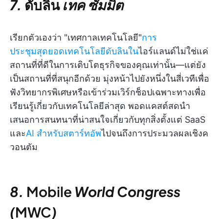
7.
ดับลิน
เทค ซัมมิต
เรียกตัวเองว่า "เทศกาลเทคโนโลยี"
การ
ประชุมสุดยอดเทคโนโลยีดับลินใน
ไอร์แลนด์ไม่ใช่แค่
สถานที่ที่ดีในการเติบโตธุรกิจของคุณเท่านั้น—แต่ยัง
เป็นสถานที่ที่สนุกอีกด้วย มุ่งหน้าไปยังหนึ่งในสี่เวทีเพื่อ
ฟังวิทยากรพิเศษหรือเข้าร่วมเวิร์กช็อปเฉพาะทางเพื่อ
เรียนรู้เกี่ยวกับเทคโนโลยีล่าสุด พอดแคสต์สดนำ
เสนอการสนทนาที่น่าสนใจเกี่ยวกับทุกสิ่งตั้งแต่ SaaS
และ
AI สำหรับสตาร์ทอัพ
ไปจนถึงการประมวลผลเชิงค
วอนตัม
8.
Mobile
World Congress
(
MWC
)