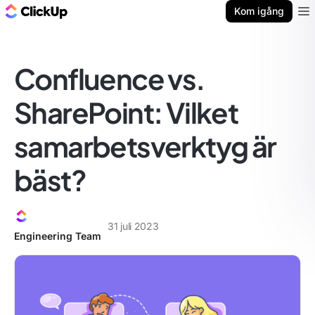
ClickUp-bloggen
Kom igång
Ope
Confluence vs.
SharePoint: Vilket
samarbetsverktyg är
bäst?
31 juli 2023
Engineering Team