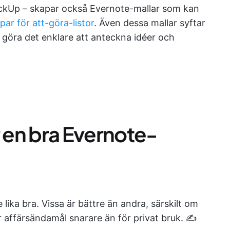
lickUp – skapar också Evernote-mallar som kan
par för att-göra-listor
. Även dessa mallar syftar
ch göra det enklare att anteckna idéer och
en bra Evernote-
e lika bra. Vissa är bättre än andra, särskilt om
 affärsändamål snarare än för privat bruk. ✍️