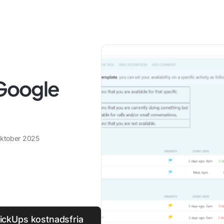
 Google
oktober 2025
lickUps kostnadsfria