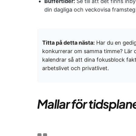
Buffertider:
Se till att det finns in
din dagliga och veckovisa framsteg 
Titta på detta nästa:
Har du en gedig
konkurrerar om samma timme? Lär di
kalendrar så att dina fokusblock fakt
arbetslivet och privatlivet.
Mallar för tidspla