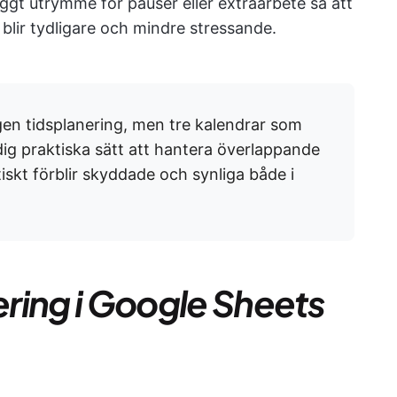
byggt utrymme för pauser eller extraarbete så att
blir tydligare och mindre stressande.
en tidsplanering, men tre kalendrar som
g praktiska sätt att hantera överlappande
iskt förblir skyddade och synliga både i
nering i Google Sheets